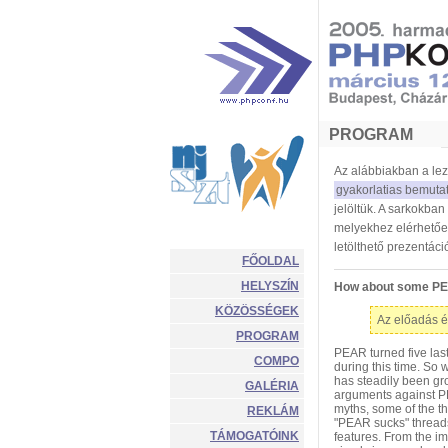
PROGRAM
Az alábbiakban a lez
gyakorlatias bemuta
jelöltük. A sarkokban
melyekhez elérhetőek
letölthető prezentác
FŐOLDAL
HELYSZÍN
How about some PE
KÖZÖSSÉGEK
Az előadás é
PROGRAM
PEAR turned five last
COMPO
during this time. So
has steadily been gro
GALÉRIA
arguments against PE
myths, some of the th
REKLÁM
"PEAR sucks" thread
TÁMOGATÓINK
features. From the i