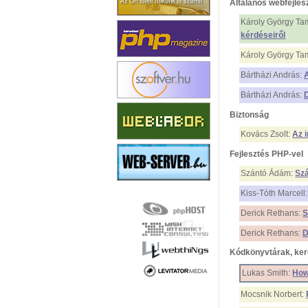
Általános webfejles
Károly György Ta
kérdéseiről
Károly György Ta
Bártházi András:
Bártházi András:
Biztonság
Kovács Zsolt:
Az 
Fejlesztés PHP-vel
Szántó Ádám:
Szá
Kiss-Tóth Marcell
Derick Rethans:
S
Derick Rethans:
D
Kódkönyvtárak, ker
Lukas Smith:
How
Mocsnik Norbert: