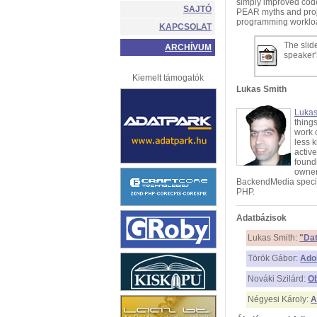
simply improved code 
SAJTÓ
PEAR myths and proje
programming worklo
KAPCSOLAT
The slide
ARCHÍVUM
speaker
Kiemelt támogatók
Lukas Smith
Lukas
thing
work 
less 
active
found
owner
BackendMedia special
PHP.
Adatbázisok
Lukas Smith:
"Dat
Török Gábor:
Ado
Nováki Szilárd:
Ob
Négyesi Károly:
A